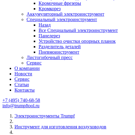
Кромочные фрезеры
Кромкорез
Аккумуляторный электроинструмент
Специальный электроинструмент
Назад
Все Специальный электроинструмент
Панелерез
Устройство очистки опорных планок
Разделитель деталей
Пневмоинструмент
Листогибочный пресс
Сервис
О компании
Новости
Сервис
Статьи
Контакты
+7 (495) 740-68-58
info@trumpftool.ru
Электроинструменты Trumpf
Инструмент для изготовления воздуховодов