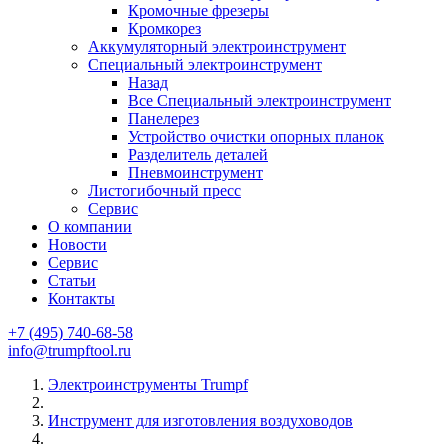
Кромочные фрезеры
Кромкорез
Аккумуляторный электроинструмент
Специальный электроинструмент
Назад
Все Специальный электроинструмент
Панелерез
Устройство очистки опорных планок
Разделитель деталей
Пневмоинструмент
Листогибочный пресс
Сервис
О компании
Новости
Сервис
Статьи
Контакты
+7 (495) 740-68-58
info@trumpftool.ru
Электроинструменты Trumpf
Инструмент для изготовления воздуховодов